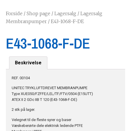
Forside
/
Shop page
/
Lagersalg
/
Lagersalg
Membranpumper
/ E43-1068-F-DE
E43-1068-F-DE
Beskrivelse
REF. 00104
UNITEC TRYKLUFTDREVET MEMBRANPUMPE
Type XUE050/FZFFE/LEL/TF/FTV/0504 (E15UTT)
ATEX II 2 GDc IIB T 120 (E43-1068-F-DE)
2 stk på lager.
Velegnet til de fleste syrer og baser
Væskeberørte dele elektrisk ledende PTFE