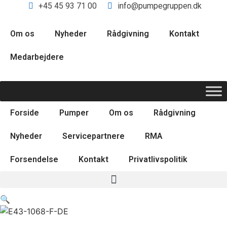
+45 45 93 71 00
info@pumpegruppen.dk
Om os
Nyheder
Rådgivning
Kontakt
Medarbejdere
Forside
Pumper
Om os
Rådgivning
Nyheder
Servicepartnere
RMA
Forsendelse
Kontakt
Privatlivspolitik
🔍