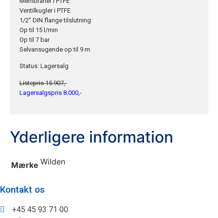
Membraner i PTFE
Ventilkugler i PTFE
1/2″ DIN flange tilslutning
Op til 15 l/min
Op til 7 bar
Selvansugende op til 9 m
Status: Lagersalg
Listepris 15.907,-
Lagersalgspris 8.000,-
Yderligere information
Wilden
Mærke
Kontakt os
+45 45 93 71 00