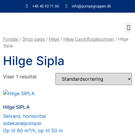
+45 45 93 71 00
info@pumpegruppen.dk
Forside
/
Shop page
/
Hilge
/
Hilge Centrifugalpumper
/ Hilge
Sipla
Hilge Sipla
Viser 1 resultat
Hilge SIPLA
Selvans. horisontal
sidekanalpumper
Op til 80 m³/h, op til 50 m