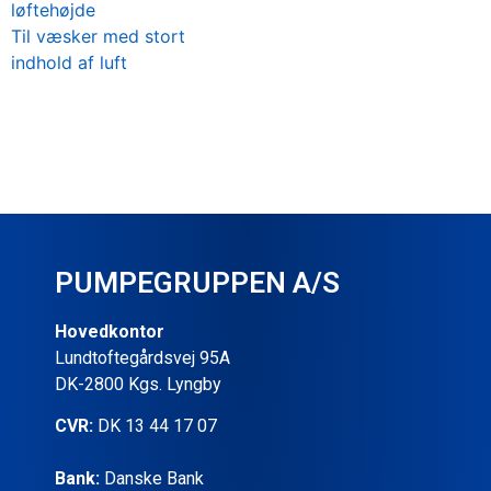
løftehøjde
Til væsker med stort
indhold af luft
PUMPEGRUPPEN A/S
Hovedkontor
Lundtoftegårdsvej 95A
DK-2800 Kgs. Lyngby
CVR:
DK 13 44 17 07
Bank:
Danske Bank