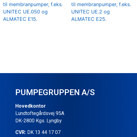
til membranpumper, f.eks.
til membranpumper, f.eks.
UNITEC UE.050 og
UNITEC UE.2 og
ALMATEC E15.
ALMATEC E25.
PUMPEGRUPPEN A/S
Hovedkontor
Lundtoftegårdsvej 95A
DK-2800 Kgs. Lyngby
CVR:
DK 13 44 17 07