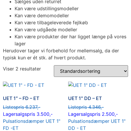
Sælges uden returret
Kan være udstillingsmodeller
Kan være demomodeller
Kan være tilbageleverede fejlkøb
Kan være udgåede modeller
Kan være produkter der har ligget længe på vores
lager
Herudover tager vi forbehold for mellemsalg, da der
typisk kun er ét stk. af hvert produkt.
Viser 2 resultater
UET 1″ – FD – ET
UET 1″ DD – ET
Listespris 6.237,-
Listepris 4.346,-
Lagersalgspris 3.500,-
Lagersalgspris 2.500,-
Pulsationsdæmper UET 1"
Pulsationsdæmper UET 1"
FD -ET
DD - ET