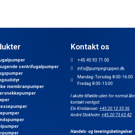
dukter
Kontakt os
fugalpumper
+45 45 93 71 00
sugende centrifugalpumper
info@pumpegruppen.dk
ngspumper
Mandag-Torsdag 8:00-16:00
ngsudstyr
Fredag 8:00-15:00
iske membranpumper
ersnekkepumper
I akutte tilfælde uden for normal åbn
mper
kontakt venligst:
pressepumper
Elo Kristiansen:
+45 20 12 33 36
iepumper
André Stokholm:
+45 20 73 63 42
andspumper
elpumper
Handels- og leveringsbetingelser
erpumper