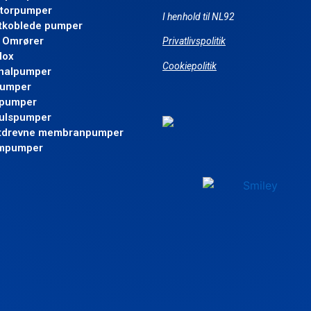
torpumper
I henhold til NL92
koblede pumper
/ Omrører
Privatlivspolitik
dox
Cookiepolitik
nalpumper
pumper
epumper
ulspumper
ftdrevne membranpumper
mpumper