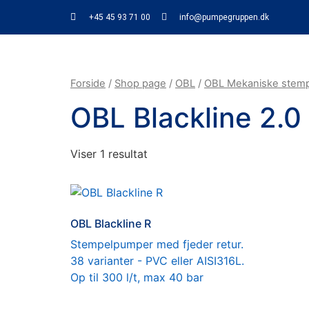
+45 45 93 71 00
info@pumpegruppen.dk
Forside
/
Shop page
/
OBL
/
OBL Mekaniske stem
OBL Blackline 2.0
Viser 1 resultat
OBL Blackline R
Stempelpumper med fjeder retur.
38 varianter - PVC eller AISI316L.
Op til 300 l/t, max 40 bar