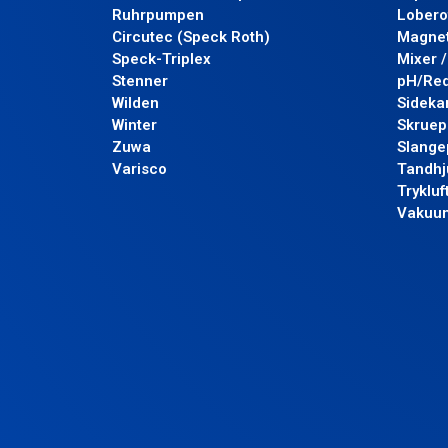
Ruhrpumpen
Lobero
Circutec (Speck Roth)
Magnet
Speck-Triplex
Mixer 
Stenner
pH/Re
Wilden
Sideka
Winter
Skrue
Zuwa
Slang
Varisco
Tandhj
Tryklu
Vakuu