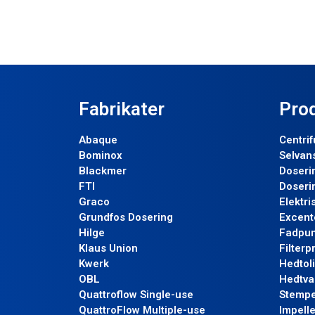
Fabrikater
Pro
Abaque
Centri
Bominox
Selvan
Blackmer
Doseri
FTI
Doseri
Graco
Elektr
Grundfos Dosering
Excent
Hilge
Fadpu
Klaus Union
Filter
Kwerk
Hedtol
OBL
Hedtv
Quattroflow Single-use
Stemp
QuattroFlow Multiple-use
Impell