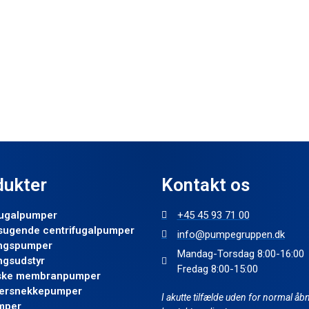
dukter
Kontakt os
fugalpumper
+45 45 93 71 00
sugende centrifugalpumper
info@pumpegruppen.dk
ngspumper
Mandag-Torsdag 8:00-16:00
ngsudstyr
Fredag 8:00-15:00
iske membranpumper
ersnekkepumper
I akutte tilfælde uden for normal åbn
mper