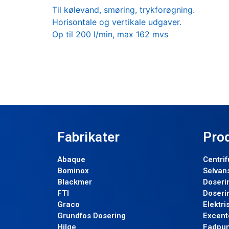
Til kølevand, smøring, trykforøgning.
Horisontale og vertikale udgaver.
Op til 200 l/min, max 162 mvs
Fabrikater
Pro
Abaque
Centri
Bominox
Selvan
Blackmer
Doseri
FTI
Doseri
Graco
Elektr
Grundfos Dosering
Excent
Hilge
Fadpu