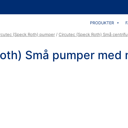
PRODUKTER
F
rcutec (Speck Roth) pumper
/
Circutec (Speck Roth) Små centrif
Roth) Små pumper med 