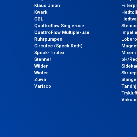
Klaus Union
Filter
Kwerk
Hedtol
OBL
Hedtv
Quattroflow Single-use
Stemp
QuattroFlow Multiple-use
Impell
Ruhrpumpen
Lobero
Circutec (Speck Roth)
Magnet
Speck-Triplex
Mixer 
Stenner
pH/Re
Wilden
Sideka
Winter
Skrue
Zuwa
Slang
Varisco
Tandhj
Tryklu
Vakuu