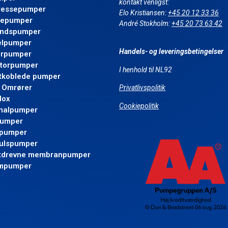
kontakt venligst:
pressepumper
Elo Kristiansen:
+45 20 12 33 36
iepumper
André Stokholm:
+45 20 73 63 42
andspumper
elpumper
Handels- og leveringsbetingelser
erpumper
torpumper
I henhold til NL92
koblede pumper
/ Omrører
Privatlivspolitik
dox
Cookiepolitik
nalpumper
pumper
epumper
ulspumper
ftdrevne membranpumper
mpumper