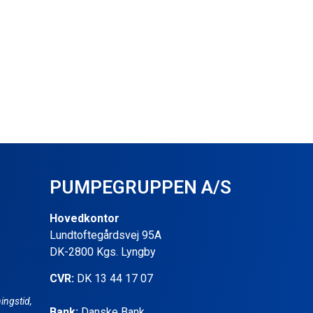
PUMPEGRUPPEN A/S
Hovedkontor
Lundtoftegårdsvej 95A
DK-2800 Kgs. Lyngby
CVR:
DK 13 44 17 07
ingstid,
Bank:
Danske Bank