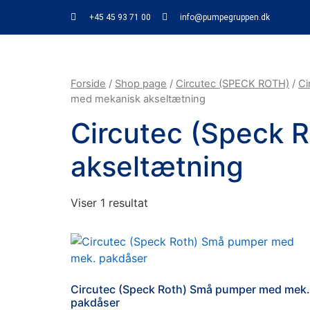
+45 45 93 71 00
info@pumpegruppen.dk
Forside
/
Shop page
/
Circutec (SPECK ROTH)
/
Ci
med mekanisk akseltætning
Circutec (Speck 
akseltætning
Viser 1 resultat
Circutec (Speck Roth) Små pumper med mek.
pakdåser