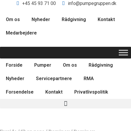
+45 45 93 71 00
info@pumpegruppen.dk
Om os
Nyheder
Rådgivning
Kontakt
Medarbejdere
Forside
Pumper
Om os
Rådgivning
Nyheder
Servicepartnere
RMA
Forsendelse
Kontakt
Privatlivspolitik