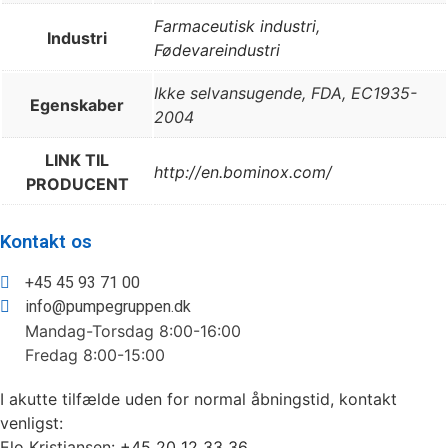
Farmaceutisk industri
,
Industri
Fødevareindustri
Ikke selvansugende, FDA, EC1935-
Egenskaber
2004
LINK TIL
http://en.bominox.com/
PRODUCENT
Kontakt os
+45 45 93 71 00
info@pumpegruppen.dk
Mandag-Torsdag 8:00-16:00
Fredag 8:00-15:00
I akutte tilfælde uden for normal åbningstid, kontakt
venligst:
Elo Kristiansen:
+45 20 12 33 36