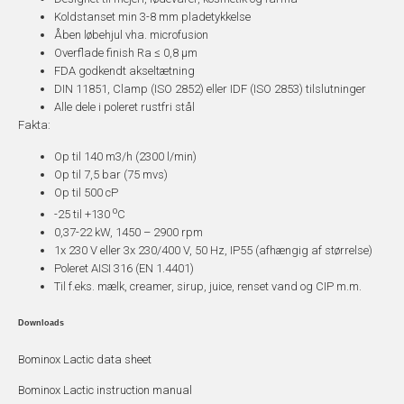
Koldstanset min 3-8 mm pladetykkelse
Åben løbehjul vha. microfusion
Overflade finish Ra ≤ 0,8 µm
FDA godkendt akseltætning
DIN 11851, Clamp (ISO 2852) eller IDF (ISO 2853) tilslutninger
Alle dele i poleret rustfri stål
Fakta:
Op til 140 m3/h (2300 l/min)
Op til 7,5 bar (75 mvs)
Op til 500 cP
o
-25 til +130
C
0,37-22 kW, 1450 – 2900 rpm
1x 230 V eller 3x 230/400 V, 50 Hz, IP55 (afhængig af størrelse)
Poleret AISI 316 (EN 1.4401)
Til f.eks. mælk, creamer, sirup, juice, renset vand og CIP m.m.
Downloads
Bominox Lactic data sheet
Bominox Lactic instruction manual