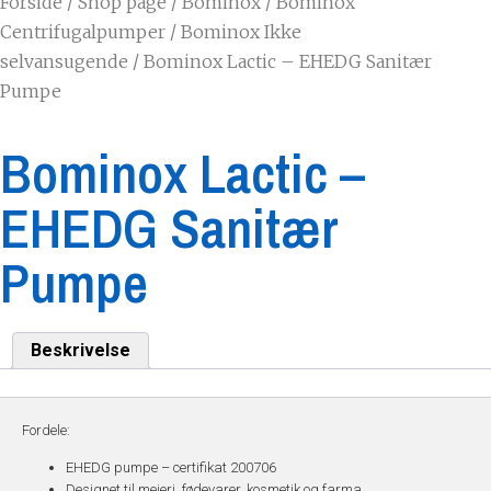
Forside
/
Shop page
/
Bominox
/
Bominox
Centrifugalpumper
/
Bominox Ikke
selvansugende
/ Bominox Lactic – EHEDG Sanitær
Pumpe
Bominox Lactic –
EHEDG Sanitær
Pumpe
Beskrivelse
Fordele:
EHEDG pumpe – certifikat 200706
Designet til mejeri, fødevarer, kosmetik og farma