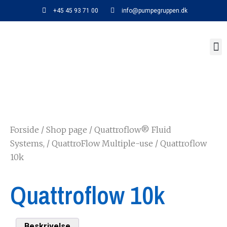
+45 45 93 71 00
info@pumpegruppen.dk
Forside
/
Shop page
/
Quattroflow® Fluid
Systems,
/
QuattroFlow Multiple-use
/ Quattroflow
10k
Quattroflow 10k
Beskrivelse