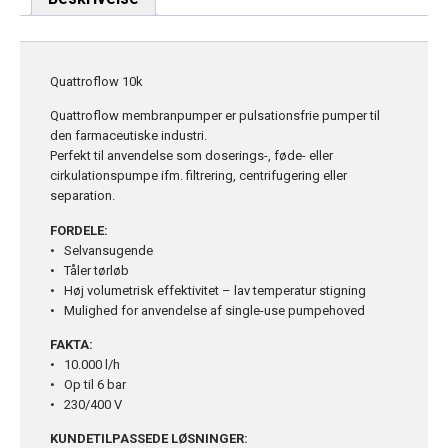
Quattroflow 10k
Quattroflow membranpumper er pulsationsfrie pumper til
den farmaceutiske industri.
Perfekt til anvendelse som doserings-, føde- eller
cirkulationspumpe ifm. filtrering, centrifugering eller
separation.
FORDELE:
• Selvansugende
• Tåler tørløb
• Høj volumetrisk effektivitet – lav temperatur stigning
• Mulighed for anvendelse af single-use pumpehoved
FAKTA:
• 10.000 l/h
• Op til 6 bar
• 230/400 V
KUNDETILPASSEDE LØSNINGER: