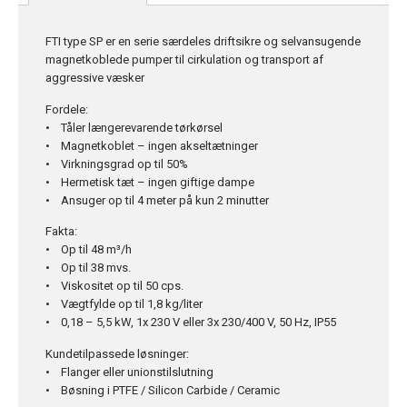
FTI type SP er en serie særdeles driftsikre og selvansugende
magnetkoblede pumper til cirkulation og transport af
aggressive væsker
Fordele:
• Tåler længerevarende tørkørsel
• Magnetkoblet – ingen akseltætninger
• Virkningsgrad op til 50%
• Hermetisk tæt – ingen giftige dampe
• Ansuger op til 4 meter på kun 2 minutter
Fakta:
• Op til 48 m³/h
• Op til 38 mvs.
• Viskositet op til 50 cps.
• Vægtfylde op til 1,8 kg/liter
• 0,18 – 5,5 kW, 1x 230 V eller 3x 230/400 V, 50 Hz, IP55
Kundetilpassede løsninger:
• Flanger eller unionstilslutning
• Bøsning i PTFE / Silicon Carbide / Ceramic